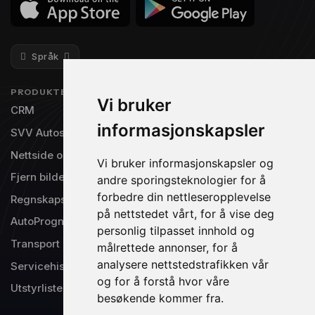
Språk
PRODUKTER
NAVIGASJON
Vi bruker
CRM
Priser
informasjonskapsler
SVV Autosys
Gratisversjon
Nettside og TV-visning
Integrasjoner
Vi bruker informasjonskapsler og
Fjern bilde bakgrunn
Om oss
andre sporingsteknologier for å
forbedre din nettleseropplevelse
Regnskapsintegrasjon
Produktinnspill
på nettstedet vårt, for å vise deg
AutoPrognose®
Driftsstatus
personlig tilpasset innhold og
Transport
Support
målrettede annonser, for å
analysere nettstedstrafikken vår
Servicehistorikk
og for å forstå hvor våre
Utstyrlister
besøkende kommer fra.