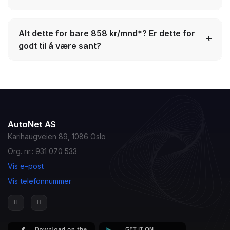
Alt dette for bare 858 kr/mnd*? Er dette for
godt til å være sant?
AutoNet AS
Karihaugveien 89, 1086 Oslo
Org. nr.: 931 070 533
Vis e-post
Vis telefonnummer