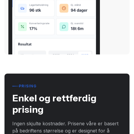
PRISING
Enkel og rettferdig
prising
Ingen skjulte kostnader. Prisene våre er basert
på bedriftens størrelse og er designet for å